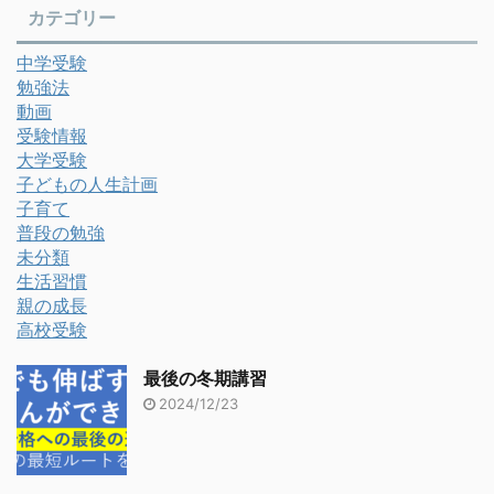
カテゴリー
中学受験
勉強法
動画
受験情報
大学受験
子どもの人生計画
子育て
普段の勉強
未分類
生活習慣
親の成長
高校受験
最後の冬期講習
2024/12/23