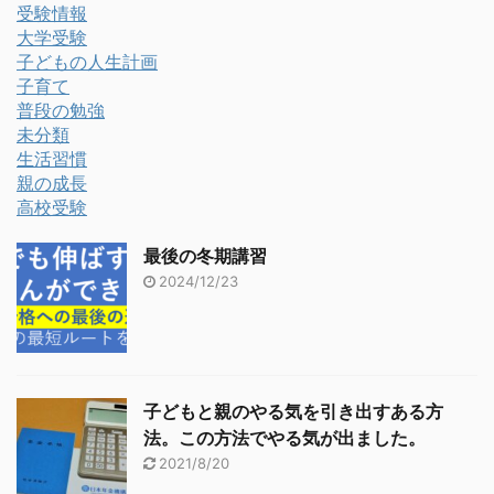
受験情報
大学受験
子どもの人生計画
子育て
普段の勉強
未分類
生活習慣
親の成長
高校受験
最後の冬期講習
2024/12/23
子どもと親のやる気を引き出すある方
法。この方法でやる気が出ました。
2021/8/20